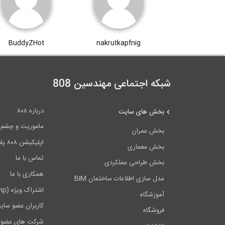
BuddyZHot
nakrutkapfnig
شبکه اجتماعی مهندسین 808
درباره ۸۰۸
بخش های سایت
ماموریت و چشم اندا
بخش عمران
اپلیکیشن ۸۰۸ پلاس
بخش معماری
تماس با ما
بخش طراحی عملکردی
همکاری با ما
مدل سازی اطلاعات ساختمان BIM
اشتراک ویژه (vip)
آموزشگاه
کاربران عضو سای
فروشگاه
شرکت های عضو 