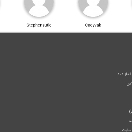
Stephensutle
Cadyvak
.
ز ۸۰۸
ت
سایت