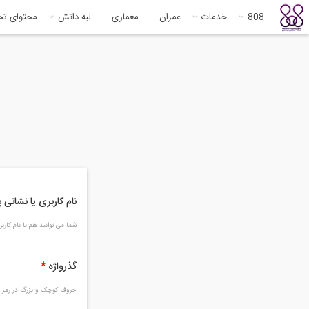
808
خدمات
عمران
معماری
لبه دانش
محتوای ت
نام کاربری یا نشانی
شما می توانید هم با نام کار
گذرواژه
*
حروف کوچک و بزرگ در رمز و