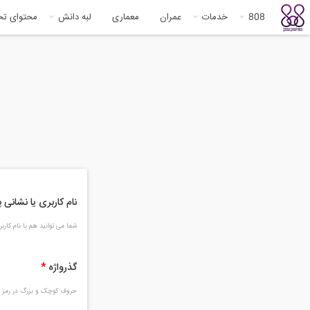
808
خدمات
عمران
معماری
لبه دانش
محتوای ت
نام کاربری یا نشانی
شما می توانید هم با نام کار
گذرواژه
*
حروف کوچک و بزرگ در رمز و