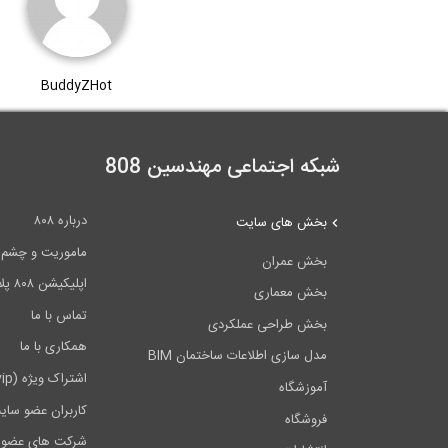
BuddyZHot
شبکه اجتماعی مهندسین 808
درباره ۸۰۸
بخش های سایت
ماموریت و چشم اندا
بخش عمران
اپلیکیشن ۸۰۸ پلاس
بخش معماری
تماس با ما
بخش طراحی عملکردی
همکاری با ما
مدل سازی اطلاعات ساختمان BIM
اشتراک ویژه (vip)
آموزشگاه
کاربران عضو سای
فروشگاه
شرکت های عضو 