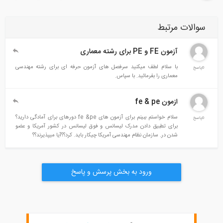
سوالات مرتبط
آزمون FE و PE برای رشته معماری
با سلام لطف میکنید سرفصل های آزمون حرفه ای برای رشته مهندسی
0پاسخ
معماری را بفرمائید. با سپاس.
ازمون fe & pe
سلام خواستم ببینم برای آزمون های fe &pe دورهای برای آمادگی دارید؟
0پاسخ
برای تطبیق دادن مدرک لیسانس و فوق لیسانس در کشور آمریکا و عضو
شدن در. سازمان نظام مهندسی آمریکا چیکار باید. کرد؟؟آیا میپذیرند؟؟
ورود به بخش پرسش و پاسخ