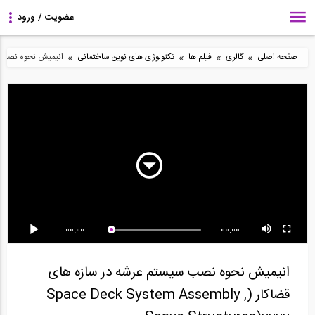
»
»
»
»
صفحه اصلی
گالری
فیلم ها
تکنولوژی های نوین ساختمانی
انیمیش نحوه نصب سیستم عرشه در سازه 
فیلم با سرعت بالای اجرای
انیمیشن جریان انتقال بار
انیمیشن مراحل اجرای
بیمارستان...
در یک سازه...
سیستم ساخت و ساز...
00:00
00:00
انیمیشن اجزاء اتصالات
انیمیشن اجرای مرحله به
انیمیشن مولفه های
گویر شرکت سازه...
مرحله قالب های...
(اعضای) سیستم
انیمیش نحوه نصب سیستم عرشه در سازه های
نودوس...
قضاکار (Space Deck System Assembly ,