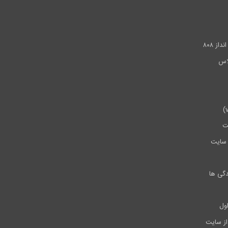
.
ز ۸۰۸
ت
سایت
دگی ها
ول
از سایت