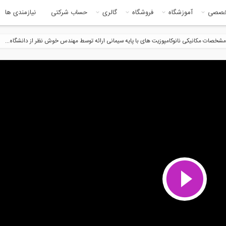
خصصی
آموزشگاه
فروشگاه
گالری
حساب شرکتی
نیازمندی ها
. مشخصات مکانیکی نانوکامپوزیت های با پایه سیمانی ارائه توسط مهندس خوش نظر از دانشگاه...
108:51
7:1
Intro video of Fourth Semi
وبینار مدل سازی حوزه آبریز با
استفاده...
24:56
5:1