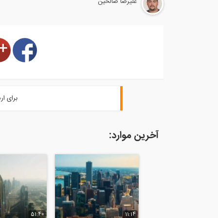
علیرضا صالحین
برای ار
آخرین موارد:
51:40
11:14