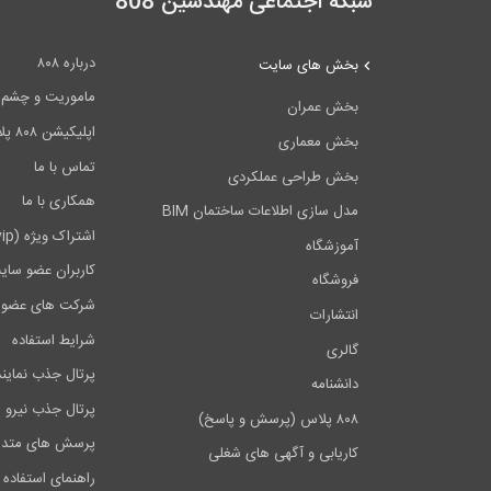
شبکه اجتماعی مهندسین 808
درباره ۸۰۸
بخش های سایت
ماموریت و چشم اندا
بخش عمران
اپلیکیشن ۸۰۸ پلاس
بخش معماری
تماس با ما
بخش طراحی عملکردی
همکاری با ما
مدل سازی اطلاعات ساختمان BIM
اشتراک ویژه (vip)
آموزشگاه
کاربران عضو سای
فروشگاه
شرکت های عضو 
انتشارات
شرایط استفاده
گالری
پرتال جذب نماین
دانشنامه
پرتال جذب نیرو
۸۰۸ پلاس (پرسش و پاسخ)
پرسش های متدا
کاریابی و آگهی های شغلی
راهنمای استفاده 