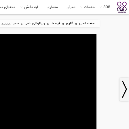
808
خدمات
عمران
معماری
لبه دانش
محتوای ت
»
»
»
»
صفحه اصلی
گالری
فیلم ها
وبینارهای علمی
سمینار پایایی
6
138:41
وبینار تقویت برشی تیرهای بتنی با...
nar
on...
3
120:16