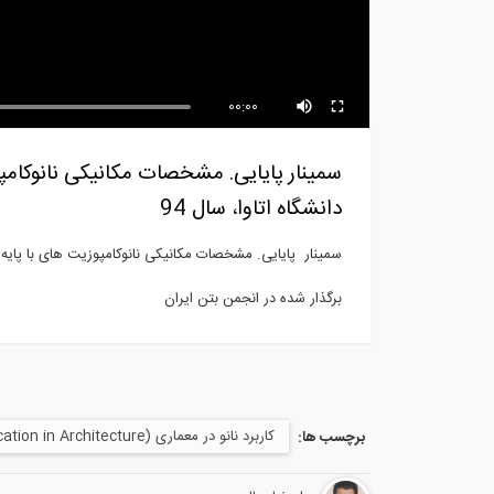
وبینار آشنایی با WASP، ابزار ارزیابی
وبی
آب...
کشی
00:00
سمینار پایایی. مشخصات مکانیکی نانو
دانشگاه اتاوا، سال 94
سمینار پایایی. مشخصات مکانیکی نانوکامپوزیت های با پایه 
برگذار شده در انجمن بتن ایران
کاربرد نانو در معماری (Nano Application in Architecture )
برچسب ها: