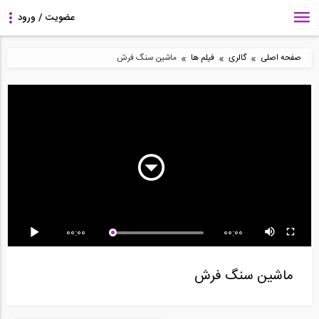
»
»
»
صفحه اصلی
گالری
فیلم ها
ماشین سنگ فرش
2:52
جوشکاری خط لوله با اطاق
فیلم مراحل A تا Z سازه
جوشکاری لوله 12 اینچی
محافظ در فضای...
LSF، از طراحی در...
در فضای باز
00:00
00:00
آزمایش نسل جدید دیوار
جوشکاری خط لوله 12
آزمایش میز لرزان سازه
برشی های فولادی...
اینچی توسط 2 جوشکار...
فولادی 5 طبقه...
ماشین سنگ فرش