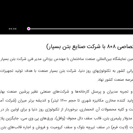
دید از غرفه شرکت آسان سازان
بازدید از غرفه شرکت سقف سبک
 میهن...
مرکب LCP،...
00:00
بتن بسپار)
رانی کشور به تکنولوژیهای روز دنیا، شرکت بتن بسپار صنعت با هدف تولید تجهیزات
رصه صنعت کشور نهاد.
و تجربه مدیران و پرسنل کارخانه‌ها و شرکت‌های صنعتی نظیر پرشین صنعت بهار
(تولیدکننده پالت‌های پلاستیکی حمل بار)، رازک شیمی (تولید کننده مخازن مکانیزه شهری تا حجم ۱۲۰۰ لیتر) و اندیشه برتر می
لیه محصولات آن انحصاری، برخوردار از تکنولوژی روز دنیا و برای اولین بار در 
دولار پلیمری بتن، قالب سقف دال مجوف (وافل)، ورق‌های پی وی سی، جایگزین پلای
ولیت (لایت فرم) در سقف تیرچه بلوک و سقف کرومیت و فروش و اجاره قالب‌های بتن 