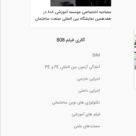
بازدید از غرفه شرکت
استرونگ هلد ایران (...
مصاحبه اختصاصی موسسه آموزشی ۸۰۸ در
3:38
هفدهمین نمایشگاه بین المللی صنعت ساختمان
بازدید از غرفه شرکت استاک
پیشرو سازه،...
8:36
گالری فیلم 808
بازدید از غرفه شرکت بتن
برش تهران در...
BIM
5:20
آمادگی آزمون بین المللی FE و PE
بازدید از غرفه شرکت فضا
سازه متخصص در...
اجرایی خارجی
6:47
اجرایی داخلی
بازدید از غرفه شرکت بهساز
اندیشان تهران...
تکنولوژی های نوین ساختمانی
5:16
فیلم های آموزشی
بازدید از غرفه سوپر پانل
(Super Panel)...
مستندهای علمی
21:43