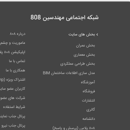
شبکه اجتماعی مهندسین 808
درباره ۸۰۸
بخش های سایت
ماموریت و چشم اندا
بخش عمران
اپلیکیشن ۸۰۸ پلاس
بخش معماری
تماس با ما
بخش طراحی عملکردی
همکاری با ما
مدل سازی اطلاعات ساختمان BIM
اشتراک ویژه (vip)
آموزشگاه
کاربران عضو سای
فروشگاه
شرکت های عضو 
انتشارات
شرایط استفاده
گالری
پرتال جذب نماین
دانشنامه
پرتال جذب نیرو
۸۰۸ پلاس (پرسش و پاسخ)