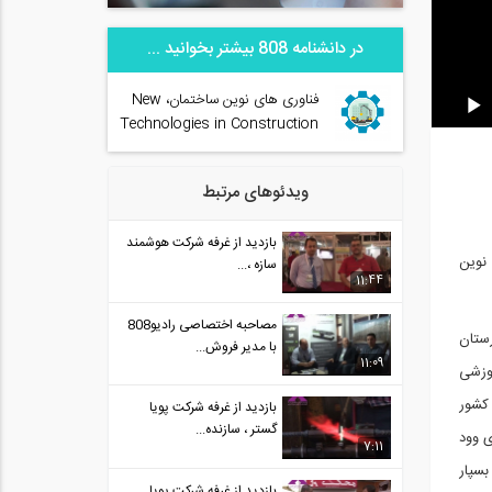
در دانشنامه 808 بیشتر بخوانید ...
فناوری‌ های نوین ساختمان، New
Technologies in Construction
ویدئوهای مرتبط
بازدید از غرفه شرکت هوشمند
 نوین
سازه ،...
11:44
مصاحبه اختصاصی رادیو808
ستان
با مدیر فروش...
11:09
ران (شرکت آموزشی
کشور
بازدید از غرفه شرکت پویا
گستر ، سازنده...
 وود
7:11
بسپار
بازدید از غرفه شرکت پویا