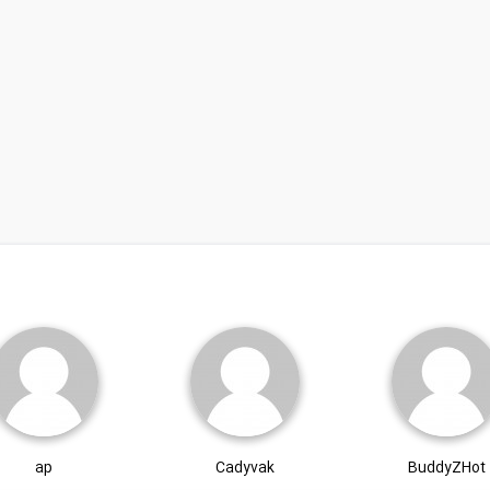
ap
Cadyvak
BuddyZHot