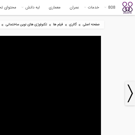
808
خدمات
عمران
معماری
لبه دانش
محتوای ت
»
»
»
»
صفحه اصلی
گالری
فیلم ها
تکنولوژی های نوین ساختمانی
9
11:44
بازدید از غرفه شرکت هوشمند سازه
،...
فرو
9
6:41