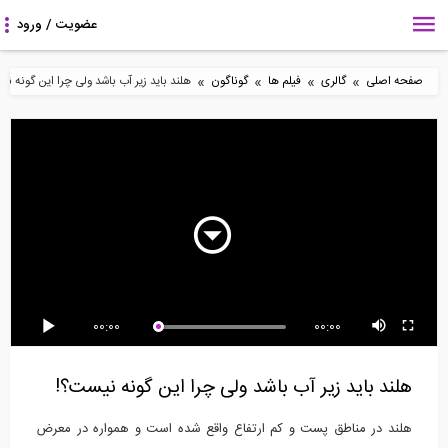
»
»
»
»
صفحه اصلی
گالری
فیلم ها
گوناگون
هلند باید زیر آب باشد ولی چرا این گونه نی
88:53
34:45
3:42
آموزش نصب و کرک نرم
گام های آسان کار با
فیلم وبینار AISC با موضوع
افزار Sap2000
Dynamo برای کاربران...
مسیر بارهای...
2:31
195:00
3:34
00:00
00:00
سه راه برای افزایش
آموزش استاتيك، تير و
ساخت و ساز در آینده
پایداری در کسب و...
خرپا (مناسب برای...
چگونه خواهد بود؟
هلند باید زیر آب باشد ولی چرا این گونه نیست؟!
هلند در مناطق پست و کم ارتفاع واقع شده است و همواره در معرض