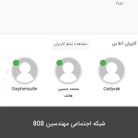
Fun
بامبو، جایگزین فولاد در قرن 21
12:59
تاثیر فوق العاده فوق روان کننده در...
کاربران آنلاین
مشاهده تمام کاربران
0:56
ایده های ساده برای ساختمان های نوآور
محمد حسین
Stephensutle
محسن فیروزی
18:28
هاتف
معرفی Autodesk LIVE
3:02
شبکه اجتماعی مهندسین 808
انیمیشن سه بعدی مقاوم سازی و بهسازی...