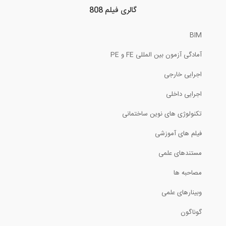
گالری فیلم 808
2:31
BIM
مهندسان معمار چه کاری انجام می دهند؟
آمادگی آزمون بین المللی FE و PE
5:59
اجرایی خارجی
تحليل سوالات ديناميك سازه (دكتري ٩٧-...
اجرایی داخلی
تکنولوژی های نوین ساختمانی
8:29
فیلم های آموزشی
بتن ریزی یکنواخت فونداسیون و دال
مستندهای علمی
1:38
مصاحبه ها
وبینارهای علمی
آزمایش داخل کارگاهی بتن خود تراکم شونده...
گوناگون
1:42