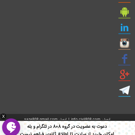
X
ایمیل: info civil808.com | ایمیل: saze808 gmail.com
دعوت به عضویت در گروه 808 در تلگرام و بله
امکان خرید از سایت تا اطلاع ثانوی فراهم نیست