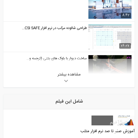
8:42
طراحی شالوده مرکب در نرم افزار CSI SAFE...
26:27
ساخت دیوار با بلوک های بتنی (ترجمه و...
مشاهده بیشتر
8:43
به روز رسانی نیروهای فایل فونداسیون...
شامل این فیلم
2:27
تحلیل تیرها تحت بارهای گسترده مختلف-...
15
فیلم
آموزش صفر تا صد نرم افزار متلب
10:58