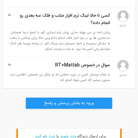
کسی تا حالا لینک نرم افزار متلب و فلک سه بعدی رو
انجام داده؟
1پاسخ
پایان نامه ی من بهینه سازی روش پایدارسازی گود با شمع درجا هستش.
مدلسازی ها رو در نرم افزار فلک انجام دادم ولی حالا برای لینکش با متلب
به مشکل برخوردم و اصلا نمیدونم باید چیکار کنم. از برنامه نویسا هم کمک
خواستم ولی کسی بلد نبود. به شدت نیازمند کمکم.
سوال در خصوص RT+Matlab
با سلام دوستان کسی در مورد خطایی که تو شکل زیر هستش اطلاعی داره.
0پاسخ
ممنون میشم اگه کسی بتونه کمکم کنه
ورود به بخش پرسش و پاسخ
برای ارسال دیدگاه
وارد شوید
یا
ثبت نام کنید
.