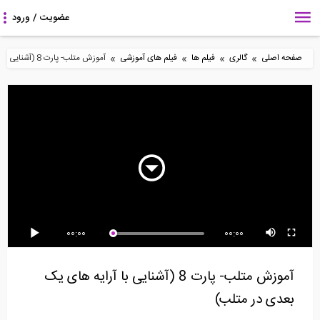
»
»
»
»
صفحه اصلی
گالری
فیلم ها
فیلم های آموزشی
آموزش متلب- پارت 8 (آشنایی با آرایه های یک بعدی در متلب)
8:42
5:51
4:47
انواع تکیه گاه در نرم افزار
متریال گذاری در Revit-
مراحل ساخت یک ویلای
DeepEX
قسمت دوم
شناور
2:27
8:43
26:27
00:00
00:00
طراحی شالوده مرکب در
ساخت دیوار با بلوک های
به روز رسانی نیروهای
نرم افزار CSI SAFE...
بتنی (ترجمه و...
فایل فونداسیون...
آموزش متلب- پارت 8 (آشنایی با آرایه های یک
بعدی در متلب)