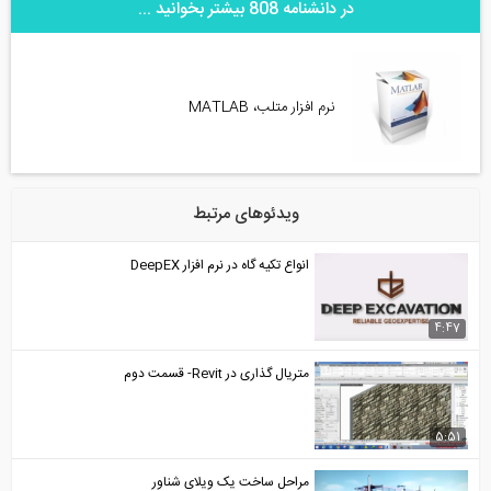
در دانشنامه 808 بیشتر بخوانید ...
نرم افزار متلب، MATLAB
ویدئوهای مرتبط
انواع تکیه گاه در نرم افزار DeepEX
4:47
متریال گذاری در Revit- قسمت دوم
5:51
مراحل ساخت یک ویلای شناور