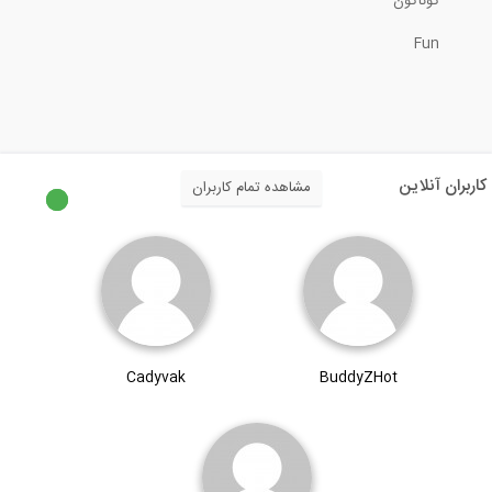
گوناگون
Fun
47:31
آنالیز کمتر از یک دقیقه ای تیر در نرم...
1:49
کاربران آنلاین
مشاهده تمام کاربران
نحوه تزریق گروت در ترک افقی کف
4:05
محافظت از انکر بولت ها حین بتن ریزی
Cadyvak
BuddyZHot
4:28