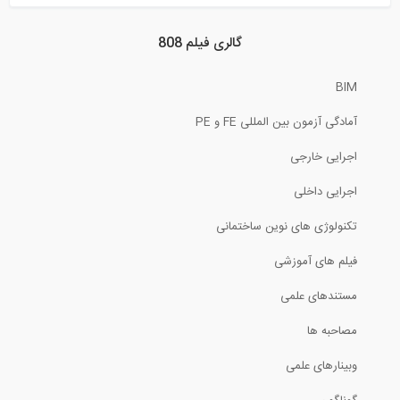
نقشه خوانی نقشه های ساختمانی
گالری فیلم 808
BIM
51:54
آمادگی آزمون بین المللی FE و PE
اعمال اتوماتیک بار باد در SAP2000 (...
اجرایی خارجی
19:12
اجرایی داخلی
انبساط حجمی- ظاهری ماسه چیست؟ چرا و...
تکنولوژی های نوین ساختمانی
فیلم های آموزشی
36:14
مستندهای علمی
تعریف تکیه گاه های غیر خطی دارای المان...
مصاحبه ها
6:44
وبینارهای علمی
آموزش تسلیح خاک- پارت چهارم