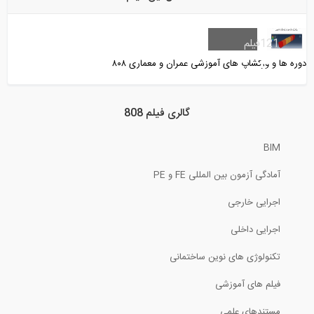
7:16
بخشی از فیلم آموزشی نگاهی به ضوابط...
121
فیلم
دوره ها و ورکشاپ های آموزشی عمران و معماری ۸۰۸
8:40
فیلم جلسه اول دوره آنلاین آموزش کاربردی...
گالری فیلم 808
BIM
101:45
آمادگی آزمون بین المللی FE و PE
بخشی از فیلم آموزشی مدلسازی شبه...
اجرایی خارجی
اجرایی داخلی
3:38
تکنولوژی های نوین ساختمانی
آموزش آیین نامه ۲۸۰۰- قسمت اول (ویژه...
فیلم های آموزشی
مستندهای علمی
102:36