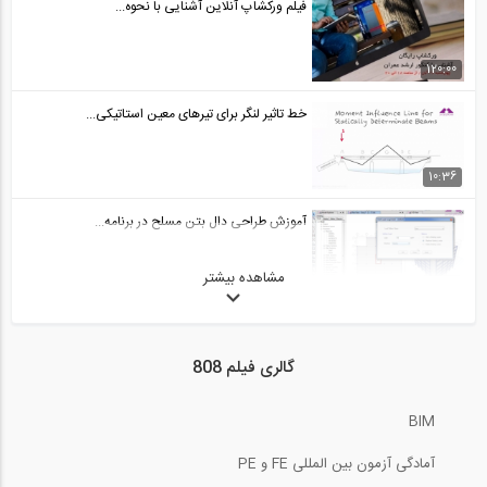
فیلم ورکشاپ آنلاین آشنایی با نحوه...
120:00
خط تاثیر لنگر برای تیرهای معین استاتیکی...
10:36
آموزش طراحی دال بتن مسلح در برنامه...
مشاهده بیشتر
19:48
طراحی سازه فولادی یک انبار در نرم افزار...
گالری فیلم 808
8:29
BIM
مهندسی آتش در سازه
آمادگی آزمون بین المللی FE و PE