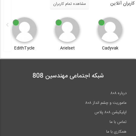
طراحی سازه فولادی یک انبار در نرم افزار...
کاربران آنلاین
مشاهده تمام کاربران
10:04
جوشکاری - کاربردهای خاص
EdithTycle
Arielset
Cadyvak
103:00
طراحی سازه فولادی یک انبار در نرم افزار...
شبکه اجتماعی مهندسین 808
8:08
انواع تکیه گاه در نرم افزار DeepEX
درباره ۸۰۸
ماموریت و چشم انداز ۸۰۸
4:47
اپلیکیشن ۸۰۸ پلاس
تماس با ما
همکاری با ما