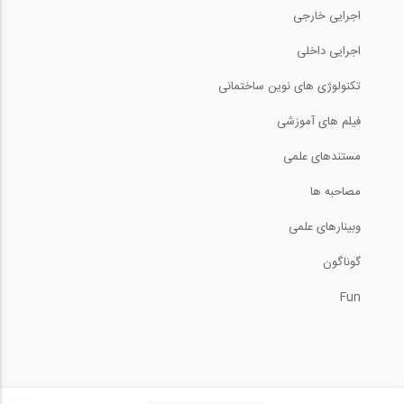
89:05
اجرایی خارجی
طراحی سازه فولادی یک انبار در نرم افزار...
اجرایی داخلی
تکنولوژی های نوین ساختمانی
8:34
فیلم های آموزشی
اصول پایداری سازه‌ای در طراحی سازه‌های...
مستندهای علمی
90:42
مصاحبه ها
وبینارهای علمی
روش محاسبه مقدار مواد تشکیل دهنده بتن...
گوناگون
6:43
Fun
اصول پایداری سازه‌ای در طراحی سازه‌های...
92:08