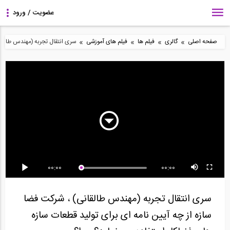
»
»
»
»
صفحه اصلی
گالری
فیلم ها
فیلم های آموزشی
سری انتقال تجربه (مهندس طالقان
120:00
3:41
86:58
عملکرد و رفتار اتصالات در
نحوه دانلود نسخه
فیلم ورکشاپ آنلاین
ورق های اتصال...
آزمایشی نرم افزار...
آشنایی با نحوه...
8:29
19:48
10:36
00:00
00:00
خط تاثیر لنگر برای تیرهای
آموزش طراحی دال بتن
طراحی سازه فولادی یک
معین استاتیکی...
مسلح در برنامه...
انبار در نرم افزار...
سری انتقال تجربه (مهندس طالقانی) ، شرکت فضا
سازه از چه آیین نامه ای برای تولید قطعات سازه