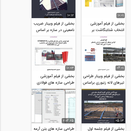
10:12
10:01
بخشی از فیلم آموزشی
بخشی از فیلم وبینار ضریب
انتخاب شتابنگاشت بر
نامعینی در سازه بر اساس
اساس ضوابط آیین نامه
ضوابط آیین نامه ۲۸۰۰ و
۲۸۰۰ از سایت Peer...
نحوه...
10:03
04:01
بخشی از فیلم وبینار طراحی
بخشی از فیلم آموزشی
تیرهای لانه زنبوری براساس
طراحی سازه های فولادی
راهنمای شماره ۳۱ آیین
در ETABS2016؛ مطابق
نامه...
با ضوابط مبحث دهم...
2:06:25
05:13
بخشی از فیلم جلسه اول
طراحی سازه های بتن آرمه