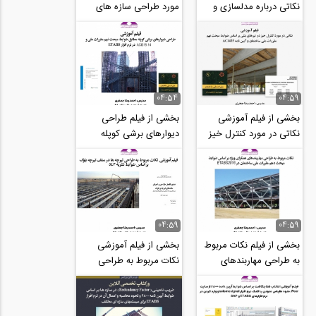
نکاتی درباره مدلسازی و
مورد طراحی سازه های
طراحی دیوارهای حائل
فولادی با سیستم قاب
زیرزمین در نرم...
خمشی در نرم افزار...
04:54
04:59
بخشی از فیلم آموزشی
بخشی از فیلم طراحی
نکاتی در مورد کنترل خیز
دیوارهای برشی کوپله
در تیرهای بتنی بر اساس
مطابق ضوابط مبحث نهم
ضوابط مبحث...
مقررات ملی ساختمان...
04:59
04:59
بخشی از فیلم نکات مربوط
بخشی از فیلم آموزشی
به طراحی مهاربندهای
نکات مربوط به طراحی
همگرای ویژه بر اساس
تیرچه ها در سقف تیرچه
ضوابط مبحث دهم...
بلوک بر اساس...