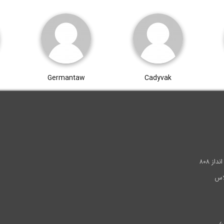
Germantaw
Cadyvak
.
ز ۸۰۸