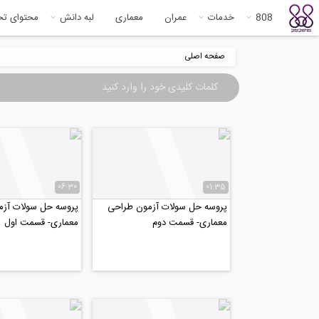
808
خدمات
عمران
معماری
لبه دانش
محتوای ت
صفحه اصلی
06:30
01:35
پروسه حل سولات آزمون طراحی
پروسه حل سولات آز
معماری- قسمت دوم
معماری- قسمت اول