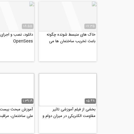
08:55
07:35
خاک های منبسط شونده چگونه
دانلود، ‌نصب و اجرای ن
باعث تخریب ساختمان ها می
OpenSees
شوند؟ ‌(ترجمه و زیرنویس...
1:39:19
05:48
بخشی از فیلم آموزشی تاثیر
آموزش مبحث بیست و
مقاومت الکتریکی در میزان دوام و
ملی ساختمان، مراقبت
خوردگی سازه های‌ بتنی...
ساختمان