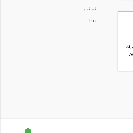
گوناگون
Fun
رات
ین
..