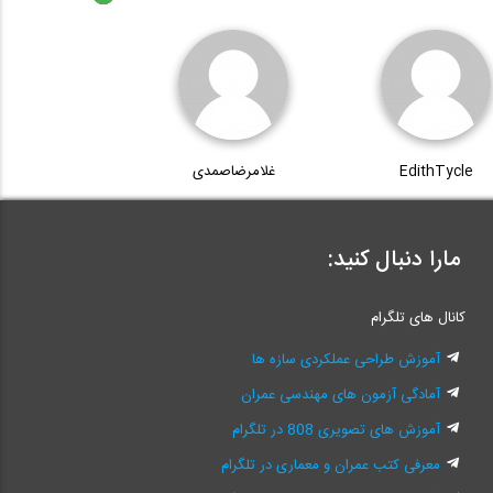
EdithTycle
غلامرضاصمدی
مارا دنبال کنید:
کانال های تلگرام
آموزش طراحی عملکردی سازه ها
آمادگی آزمون های مهندسی عمران
آموزش های تصویری 808 در تلگرام
معرفی کتب عمران و معماری در تلگرام