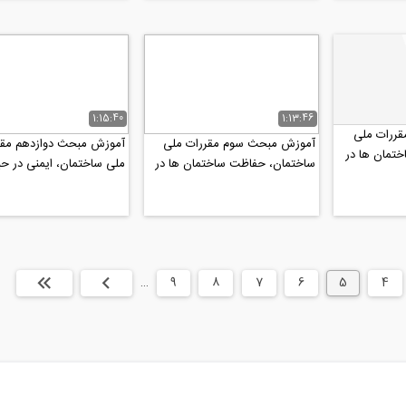
1:15:40
1:13:46
ررات ملی
آموزش مبحث سوم مقررات ملی
آموزش مبحث دوازدهم مقر
تمان ها در
ساختمان، حفاظت ساختمان ها در
ملی ساختمان، ایمنی در ح
برابر حریق (پارت ۱)
اجرای کار- ویژه آزمون نظام.
4
5
6
7
8
9
…
بعدی
انتها »