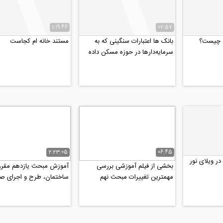
1:19:46
02:57
ن چیست؟
بانک ها اعتبارات سنگینی که به
مستند خانه ام کجاست
سرمایه‌دارها در حوزه مسکن داده
اند را نتوانستند...
2:23:05
06:45
در ویلای نور
بخشی از فیلم آموزشی بررسی
آموزش مبحث یازدهم مقرر
مهمترین تغییرات مبحث نهم
ساختمان، طرح و اجرای ص
ویرایش پنجم (۹۹) و کاربرد...
ساختمان ها