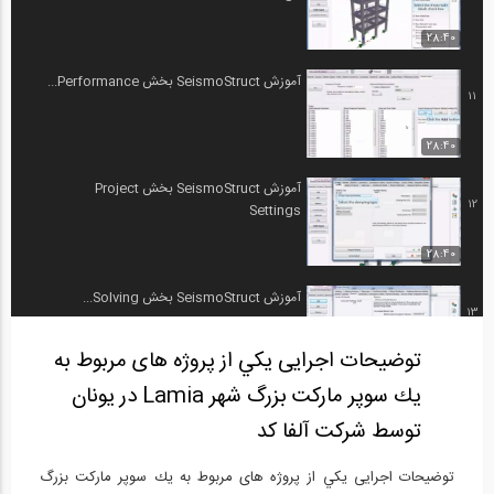
28:40
آموزش SeismoStruct بخش Performance...
11
28:40
آموزش SeismoStruct بخش Project
12
Settings
28:40
آموزش SeismoStruct بخش Solving...
13
توضیحات اجرایی يكي از پروژه های مربوط به
28:40
يك سوپر ماركت بزرگ شهر Lamia در يونان
آموزش SeismoStruct بخش SeismoStruct
14
توسط شرکت آلفا کد
v7....
28:40
توضیحات اجرایی يكي از پروژه های مربوط به يك سوپر ماركت بزرگ