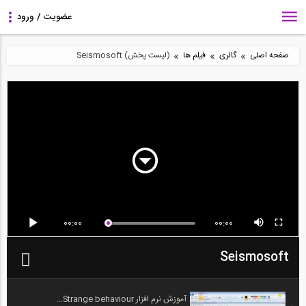
»
»
»
صفحه اصلی
گالری
فیلم ها
(لیست پخش) Seismosoft
00:00
00:00
Seismosoft
آموزش نرم افزار Strange behaviour...