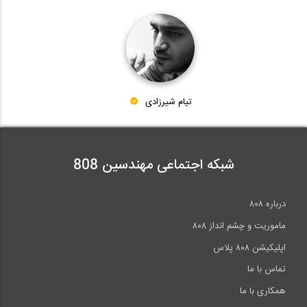
Lecture of Dr.Stelios Antoniou in 4th...
38
62:49
فلسفه و مبانی فناوری های نوین لرزه ای،...
2:07:53
Steel Frame with Infill Panel-Nonlinear...
39
تیام شیرزادی
29:26
09:49
معرفي نرم افزار سايزمو سيگنال
شبکه اجتماعی مهندسین 808
40
17:51
درباره ۸۰۸
ماموریت و چشم انداز ۸۰۸
>>
انتها »
اپلیکیشن ۸۰۸ پلاس
تماس با ما
همکاری با ما