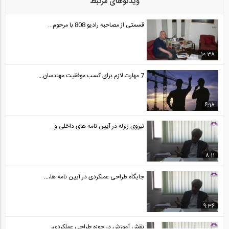
ویدئوهای مرتبط
آماده سازي نسخه اپليكيشن اندرويد و iOS...
24
قسمتی از مصاحبه رادیو 808 با مرحوم...
55
صحبت دكتر آنتونيو از مديران شركت...
10:38
25
7 مهارت لازم برای کسب موفقیت مهندسان...
13:19
صحبت دكتر آنتونيو از مديران شركت...
6:18
26
نیروی زلزله در آیین نامه های داخلی و...
16:31
ورودآيين نامه ايران به آخرين ورژن نرم...
8:11
27
جایگاه طراحی عملکردی در آیین نامه ها،...
01:08
فروریزش یک قاب خمشی بتنی پنج طبقه
9:36
28
طراحی...
نقش آموزش در حوزه طراحی عملکردی،