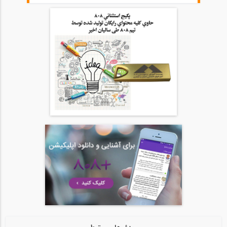
15
نقشه های اجرایی يكي از پروژه های مربوط...
20
52
توضیحات اجرایی يكي از پروژه های مربوط...
21
05:19
تصاویر و توضیحات نرم افزاری یک پروژه...
22
01:11
تصاويري از نمونه هايي از پروژه هاي عملي...
23
41