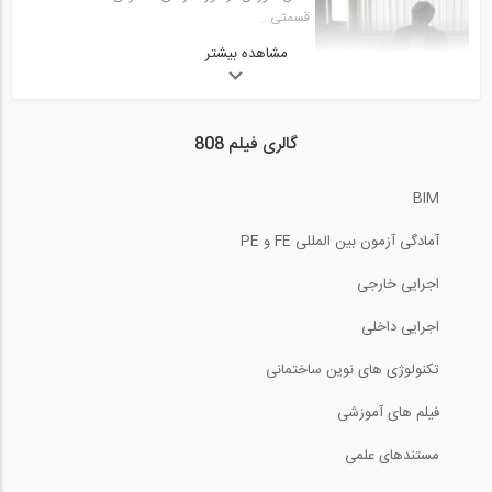
02:24
قسمتی...
تعریف مقطع یک ستون بتن مسلح در نرم...
مشاهده بیشتر
5:40
29
بخش پرسش و پاسخ چهارمین همایش
02:36
طراحی...
گالری فیلم 808
کنترل معیارهای پذیرش مختلف در تحلیل...
14:15
30
BIM
حمل و نقل در آینده
01:36
آمادگی آزمون بین المللی FE و PE
Educational Videos for SeismoStruct-...
6:42
31
اجرایی خارجی
ساخت و اجرای سازه های فلزی عادی و سوپر...
اجرایی داخلی
44:16
تکنولوژی های نوین ساختمانی
Educational Videos for SeismoStruct-...
6:45
32
فیلم های آموزشی
تکنولوژی کوبیاکس
29:04
مستندهای علمی
Educational Videos for SeismoStruct-...