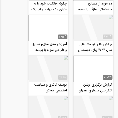
ده مورد از مصالح
چگونه خلاقیت خود را به
ساختمانی سازگار با محیط
عنوان یک مهندس افزایش
زیست
دهیم؟
22:24
43:18
چالش ها و فرصت های
آموزش مدل سازی تحلیل
سال ۲۰۲۲ برای مهندسان
و طراحی سوله با برنامه
عمران
sap 2000
17:50
21:53
گزارش برگزاری اولین
یوسف اباذری و سیاست
کنفرانس معماری، عمران،
اجتماعی مسکن
شهرسازی و افق های هنر
اسلامی در...
09:53
25:37