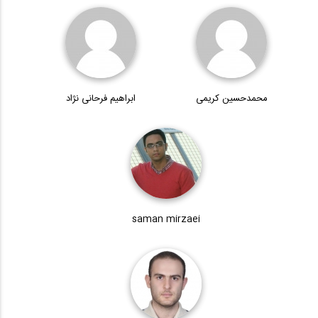
محمدحسین کریمی
ابراهیم فرحانی نژاد
saman mirzaei