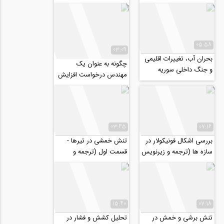
عمران، معماری و طراحی
(موضوع: مسئول ایمنی.
شهری، شهریور ۹۷
بهداشت کار و حفاظت...
05:58
03:09
بحران آب، تغییرات اقلیمی
چگونه به عنوان یک
و جنگ داخلی سوریه
مهندس درخواست افزایش
(ترجمه و زیرنویس
حقوق دهیم؟ (ترجمه و
اختصاصی موسسه 808)
زیرنویس اختصاصی...
03:45
07:16
بررسی اشکال فونیکولار در
تنش خمشی در تیرها -
سازه ها (ترجمه و زیرنویس
قسمت اول (ترجمه و
اختصاصی موسسه ۸۰۸)
زیرنویس اختصاصی
موسسه ۸۰۸)
15:40
07:18
تنش برشی و خمش در
تحلیل کشش و فشار در