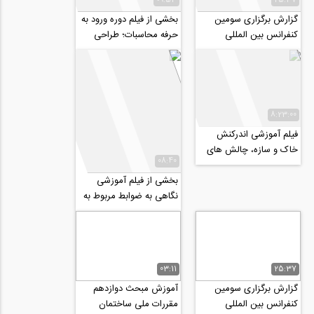
گزارش برگزاری سومین
بخشی از فیلم دوره ورود به
کنفرانس بین المللی
حرفه محاسبات؛ طراحی
عمران، معماری و طراحی
سازه های بتنی (مطابق با
شهری، شهریور97
مبحث نهم...
8:23:00
فیلم آموزشی اندرکنش
خاک و سازه، چالش های
08:40
مدل سازی به روش
مستقیم و زیر سازه...
بخشی از فیلم آموزشی
نگاهی به ضوابط مربوط به
طرح چشمه اتصال در سازه
های بتن آرمه...
03:11
25:37
گزارش برگزاری سومین
آموزش مبحث دوازدهم
کنفرانس بین المللی
مقررات ملی ساختمان