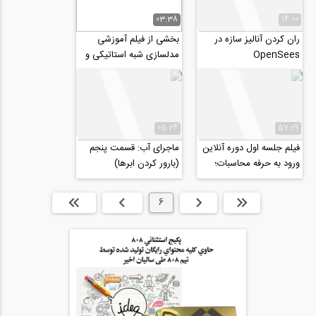
03:38
14:00
ران کردن آنالیز سازه در
بخشی از فیلم آموزشی
OpenSees
مدلسازی شبه استاتیکی و
شبه دینامیکی مدل های
ژئوتکنیکی با...
05:24
57:29
فیلم جلسه اول دوره آنلاین
ماجرای آب: قسمت پنجم
ورود به حرفه محاسبات؛
(بارور کردن ابرها)
طراحی سازه های بنایی
ابتدا
قبلی
6
بعدی
انتها »