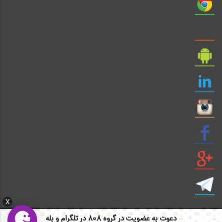
X
دعوت به عضویت در گروه 808 در تلگرام و بله