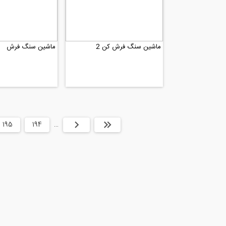
ماشین سنگ فرش کن 2
ماشین سنگ فرش
ابتدا
قبلی
…
194
195