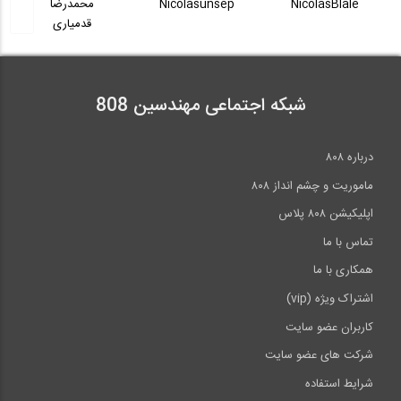
Nicolasunsep
محمدرضا
داریوش اشرفی
29:34
قدمیاری
بخشی از فیلم آموزش جامع اندرکنش لرزه ای...
آموزش STAAD Foundation بخش STAAD...
38
04:41
بخشی از فیلم آموزش جامع اندرکنش لرزه ای...
شبکه اجتماعی مهندسین 808
39
محاسبات تنش برشی در تیرها
9:48
04:59
درباره ۸۰۸
بخشی از فیلم آموزش جامع اندرکنش لرزه ای...
ماموریت و چشم انداز ۸۰۸
40
اپلیکیشن ۸۰۸ پلاس
04:59
تماس با ما
همکاری با ما
>>
انتها »
اشتراک ویژه (vip)
کاربران عضو سایت
شرکت های عضو سایت
شرایط استفاده