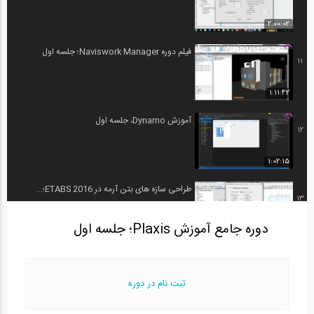
2:00:02
فیلم دوره Naviswork Manager؛ جلسه اول
11
1:11:42
آموزش Dynamo، جلسه اول
12
1:02:15
طراحی سازه های بتن آرمه در ETABS 2016؛...
13
دوره جامع آموزش Plaxis؛ جلسه اول
2:06:25
دوره جامع آموزش Plaxis؛ جلسه اول
14
ثبت نام در دوره
1:22:46