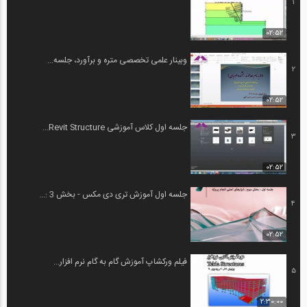
1
02:52
وبینار علمی تخصصی متره و برآورد، جلسه...
2
02:52
جلسه اول کلاس آموزشی Revit Structure...
3
02:52
جلسه اول آموزش تری دی مکس - بخش 3 :...
4
02:52
فیلم ورکشاپ آموزش گام به گام نرم افزار...
5
2:30:00