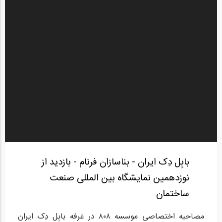
بابِل دِک ایران - بناسازان فرنام - بازدید از
نوزدهمین نمایشگاه بین المللی صنعت
ساختمان
مصاحبه اختصاصی موسسه ۸۰۸ در غرفه بابِل دِک ایران