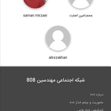
16:48
محمدامین اصابت
saman mirzaei
شرکت مهندسی سازه صنعت بادبند - بازدید...
5:42
آشنایی با بلوک سبک بتنی (مصاحبه
اختصاصی...
alirezakhan
11:24
شبکه اجتماعی مهندسین 808
درباره ۸۰۸
ماموریت و چشم انداز ۸۰۸
اپلیکیشن ۸۰۸ پلاس