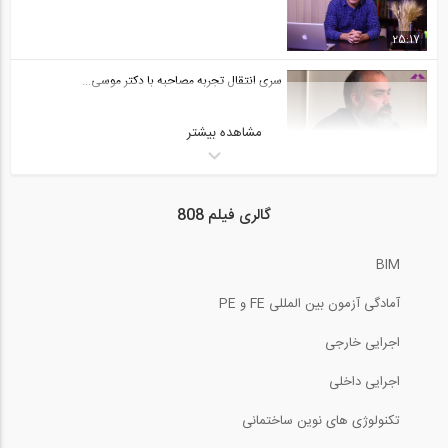
25:17
سری انتقال تجربه مصاحبه با دکتر موسی...
مشاهده بیشتر
25:02
معرفی گواهینامه‌های جدید 808 مبتنی بر...
گالری فیلم 808
1:53
BIM
تحلیل خرپاهای معین استاتیکی (ترجمه و...
آمادگی آزمون بین المللی FE و PE
18:50
اجرایی خارجی
گفت و گوی کاوه مدنی با شبکه CBC کانادا...
اجرایی داخلی
تکنولوژی های نوین ساختمانی
9:06