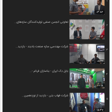
1
03:56
تعاونی انجمن صنفی تولیدکنندگان سازه‌های...
2
09:14
شرکت مهندسی سازه صنعت بادبند - بازدید...
3
05:42
بابِل دِک ایران - بناسازان فرنام -...
4
07:18
شرکت فهاب بتن - بازدید از نوزدهمین...
5
15:37