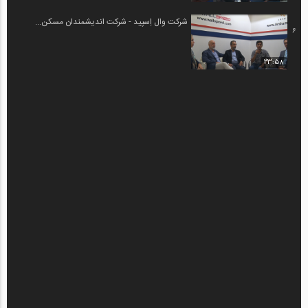
شرکت وال اِسپید - شرکت اندیشمندان مسکن...
6
23:58