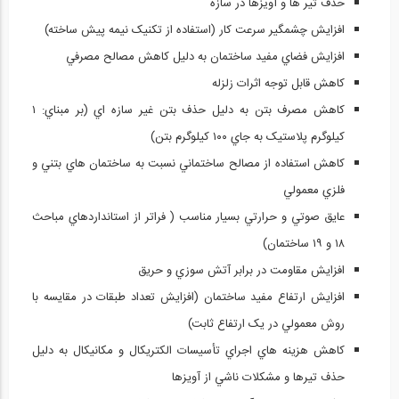
حذف تیر ها و آویزها در سازه
افزايش چشمگير سرعت کار (استفاده از تکنيک نيمه پيش ساخته)
افزايش فضاي مفيد ساختمان به دليل کاهش مصالح مصرفي
کاهش قابل توجه اثرات زلزله
کاهش مصرف بتن به دليل حذف بتن غير سازه اي (بر مبناي: ۱
کيلوگرم پلاستيک به جاي ۱۰۰ کيلوگرم بتن)
کاهش استفاده از مصالح ساختماني نسبت به ساختمان هاي بتني و
فلزي معمولي
عايق صوتي و حرارتي بسيار مناسب ( فراتر از استانداردهاي مباحث
۱۸ و ۱۹ ساختمان)
افزايش مقاومت در برابر آتش سوزي و حريق
افزايش ارتفاع مفيد ساختمان (افزايش تعداد طبقات در مقايسه با
روش معمولي در يک ارتفاع ثابت)
کاهش هزينه هاي اجراي تأسيسات الکتريکال و مکانيکال به دليل
حذف تيرها و مشکلات ناشي از آويزها