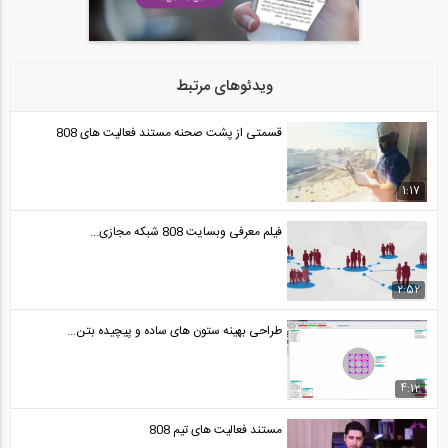
ویدئوهای مرتبط
قسمتی از پشت صحنه مستند فعالیت های 808
1:17
فیلم معرفی وبسایت 808 شبکه مجازی...
2:52
طراحی بهینه ستون های ساده و پیچیده بتن...
4:12
مستند فعالیت های تیم 808