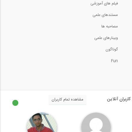
فیلم های آموزشی
ساخت دیوار با بلوک های بتنی (ترجمه و...
مستندهای علمی
8:43
مصاحبه ها
وبینارهای علمی
Identifying Engineering Career...
گوناگون
3:44
Fun
روش قالب ماندگار در ساخت مسکن (مصاحبه...
9:46
صنایع بتنی بتن سازان پیشگام زاگرس غرب...
کاربران آنلاین
مشاهده تمام کاربران
3:56
آشنایی با فیکسچرها، انکرها و محکم کننده...