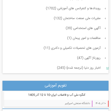
رویدادها و کنفرانس های آموزشی (1702)
مقررات ملی صنعت ساختمان (132)
آگهی های استخدامی (39)
مناقصات و امور پیمان (1)
آزمون های تحصیلات تکمیلی و دکتری (11)
رپورتاژ آگهی (47)
اخبار روز دنیا (ترجمه شده) (245)
سازه و زلزله و خاک (225)
تقویم آموزشی
مدیریت پروژه (55)
کنگره ملی آب و فاضلاب ایران-10 تا 12 آذر 1405
معماری (544)
دانشگاه صنعتی امیرکبیر
10 آذر 1405
آب، راه، محیط زیست (91)