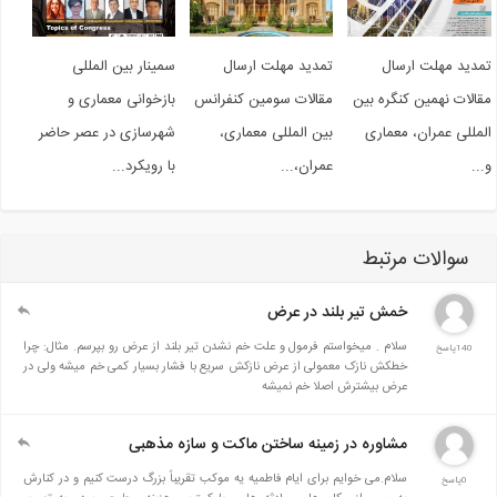
دید مهلت ارسال
تمدید مهلت ارسال
سمینار بین المللی
الات نهمین کنگره بین
مقالات سومین کنفرانس
بازخوانی معماری و
مللی عمران، معماری
بین المللی معماری،
شهرسازی در عصر حاضر
..
عمران،...
با رویکرد...
سوالات مرتبط
خمش تیر بلند در عرض
سلام . میخواستم فرمول و علت خم نشدن تیر بلند از عرض رو بپرسم. مثال: چرا
140پاسخ
خطکش نازک معمولی از عرض نازکش سریع با فشار بسیار کمی خم میشه ولی در
عرض بیشترش اصلا خم نمیشه
مشاوره در زمینه ساختن ماکت و سازه مذهبی
سلام.می خوایم برای ایام فاطمیه یه موکب تقریباً بزرگ درست کنیم و در کنارش
0پاسخ