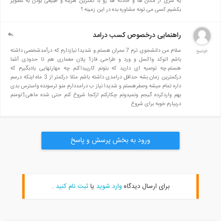
یه سری از مکان ها و حادثه ها رو با کمترین هزینه و طبیعی بودن به تصویر
بکشیم.کسی می تونه مشاوره بده در این زمینه ؟
راهنمایی درخصوص کسب درامد
سلام.من دانشجوی ترم 7 عمران هستم.و شدیدا نیازدارم که درآمدشخصی داشته
0پاسخ
باشم اتوکد واکسل و ورد و طراحی فاز1 پلان معماری هم تا حدودی آشنا
هستم.چه توصیه ای دارید که بتونم کارپیداکنم چه مهارتهایی یادبگیرم که
درکمترین زمان بشه حداقل درامدی داشته باشم مثلا درکمتر از 3 ماه اینکه درسم
داره تمام میشه وصفرهستم و شدیدا نیاز ب درامددارم منو ترسونده واسترس بدی
بهم واردکرده گیجم ونمیدونم چکارکنم ازکجا شروع کنم حتی شده ماهی1تومنم
دربیارم خوبه برای شروع
ورود به بخش پرسش و پاسخ
برای ارسال دیدگاه
وارد شوید
یا
ثبت نام کنید
.