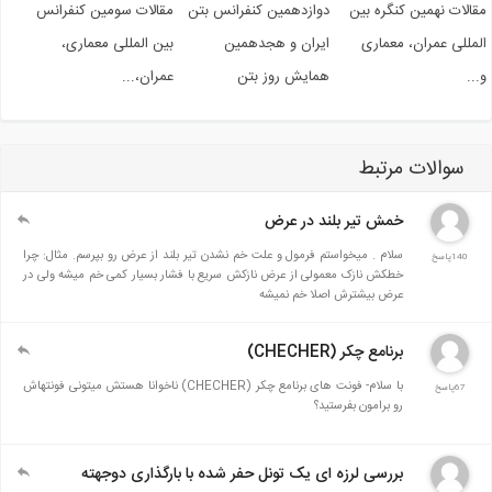
الات نهمین کنگره بین
دوازدهمین کنفرانس بتن
مقالات سومین کنفرانس
مللی عمران، معماری
ایران و هجدهمین
بین المللی معماری،
..
همایش روز بتن
عمران،...
سوالات مرتبط
خمش تیر بلند در عرض
سلام . میخواستم فرمول و علت خم نشدن تیر بلند از عرض رو بپرسم. مثال: چرا
140پاسخ
خطکش نازک معمولی از عرض نازکش سریع با فشار بسیار کمی خم میشه ولی در
عرض بیشترش اصلا خم نمیشه
برنامع چکر (CHECHER)
با سلام- فونت های برنامع چکر (CHECHER) ناخوانا هستش میتونی فونتهاش
67پاسخ
رو برامون بفرستید؟
بررسی لرزه ای یک تونل حفر شده با بارگذاری دوجهته