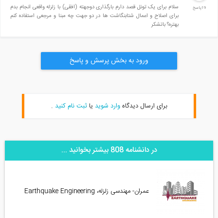
سلام برای یک تونل قصد دارم بارگذاری دوجهته (افقی) با زلزله واقعی انجام بدم
19پاسخ
برای اصلاح و اعمال شتابنگاشت ها در دو جهت چه مبنا و مرجعی استفاده کنم
بهتره؟ باتشکر
ورود به بخش پرسش و پاسخ
برای ارسال دیدگاه
وارد شوید
یا
ثبت نام کنید
.
در دانشنامه 808 بیشتر بخوانید ...
عمران- مهندسی زلزله، Earthquake Engineering