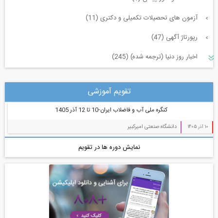
آزمون های تحصیلات تکمیلی و دکتری (11)
رپورتاژ آگهی (47)
اخبار روز دنیا (ترجمه شده) (245)
سازه و زلزله و خاک (225)
تقویم آموزشی
مدیریت پروژه (55)
کنگره ملی آب و فاضلاب ایران-10 تا 12 آذر 1405
معماری (544)
دانشگاه صنعتی امیرکبیر
10 آذر 1405
آب، راه، محیط زیست (91)
نمایش دوره ها در تقویم