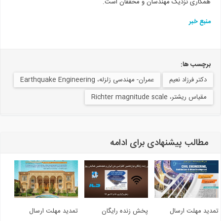
همکاری نزدیک مهندسان و محققان است.
منبع خبر
برچسب ها:
دکتر فرزاد نعیم
عمران- مهندسی زلزله، Earthquake Engineering
مقیاس ریشتر، Richter magnitude scale
مطالب پیشنهادی برای ادامه
دید مهلت ارسال
پخش زنده رایگان
تمدید مهلت ارسال