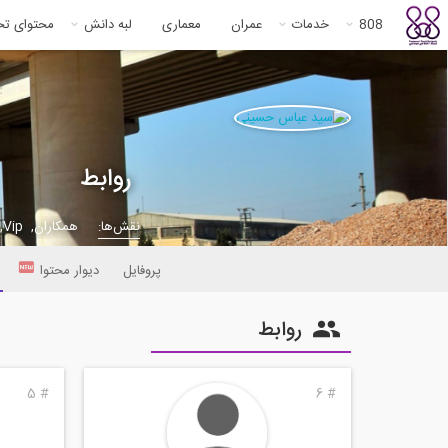
808
خدمات
عمران
معماری
لبه دانش
محتوای ت
روابط
نقش‌ها:
همکاران, Vip,
پروفایل
دیوار محتوا
روابط
5
#
6
#