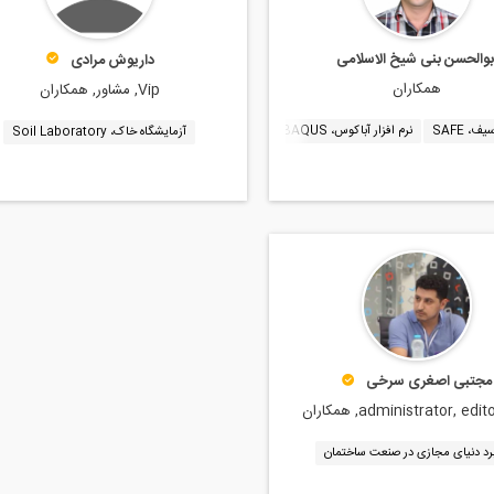
بوالحسن بنی شیخ الاسلامی
داريوش مرادی
همکاران
Vip, مشاور, همکاران
ف، SAFE
نرم افزار آباکوس، ABAQUS
نرم افزار ایتبز، ETABS
آزمایشگاه خاک، Soil Laboratory
مجتبی اصغری سرخی
administrator, edi, همکاران
برد دنیای مجازی در صنعت ساختمان