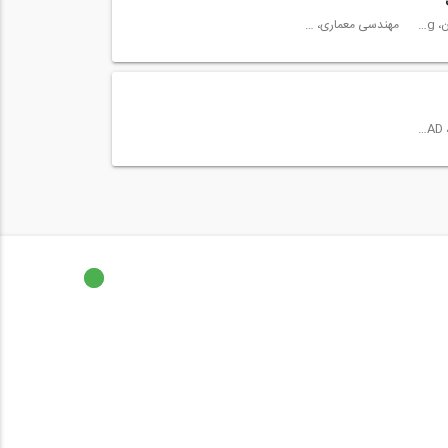
مهندسی عمران، Civil Engineering
مهندسی معماری، Architectural Engineering
نرم افزار اتوکد، AutoCAD