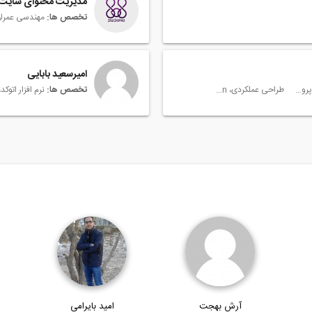
مدیریت محتوای سایت
تخصص ها:
امیرسعید بابایی
نرم افزار ام اس پروجکت، Microsoft Project
طراحی عملکردی، Performance Based Seismic Design
تخصص ها:
آرش بهجت
امید بایرامی