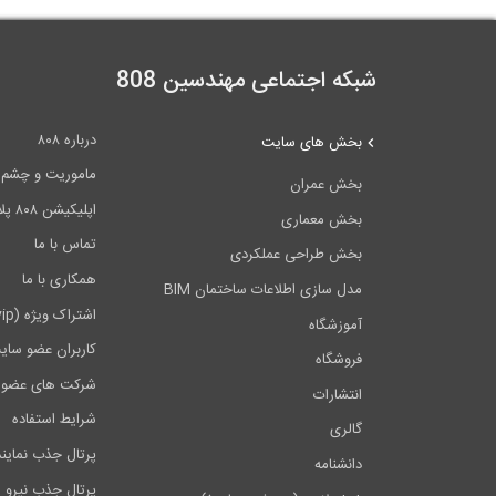
شبکه اجتماعی مهندسین 808
درباره ۸۰۸
بخش های سایت
ماموریت و چشم اندا
بخش عمران
اپلیکیشن ۸۰۸ پلاس
بخش معماری
تماس با ما
بخش طراحی عملکردی
همکاری با ما
مدل سازی اطلاعات ساختمان BIM
اشتراک ویژه (vip)
آموزشگاه
کاربران عضو سای
فروشگاه
شرکت های عضو 
انتشارات
شرایط استفاده
گالری
پرتال جذب نماین
دانشنامه
پرتال جذب نیرو