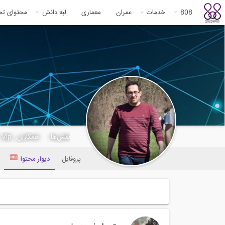
808
خدمات
عمران
معماری
لبه دانش
محتوای ت
payamfaraji
نقش‌ها:
همکاران, Vip, مشاور,
پروفایل
دیوار محتوا