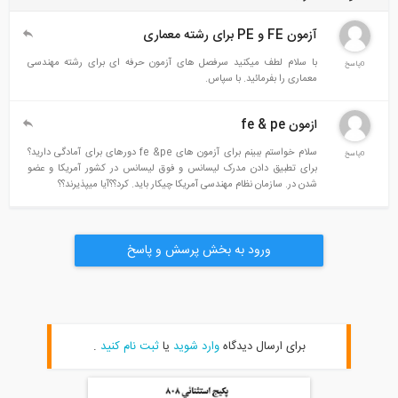
آزمون FE و PE برای رشته معماری
با سلام لطف میکنید سرفصل های آزمون حرفه ای برای رشته مهندسی
0پاسخ
معماری را بفرمائید. با سپاس.
ازمون fe & pe
سلام خواستم ببینم برای آزمون های fe &pe دورهای برای آمادگی دارید؟
0پاسخ
برای تطبیق دادن مدرک لیسانس و فوق لیسانس در کشور آمریکا و عضو
شدن در. سازمان نظام مهندسی آمریکا چیکار باید. کرد؟؟آیا میپذیرند؟؟
ورود به بخش پرسش و پاسخ
برای ارسال دیدگاه
وارد شوید
یا
ثبت نام کنید
.