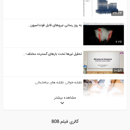
38:23
به روز رسانی نیروهای فایل فونداسیون...
2:27
تحلیل تیرها تحت بارهای گسترده مختلف-...
10:58
نقشه خوانی نقشه های ساختمانی
مشاهده بیشتر
51:54
اعمال اتوماتیک بار باد در SAP2000 (...
گالری فیلم 808
19:12