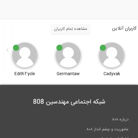
4:05
محافظت از انکر بولت ها حین بتن ریزی
کاربران آنلاین
مشاهده تمام کاربران
4:28
تعریف یک زلزله مصنوعی در نرم افزار...
EdithTycle
Germantaw
Cadyvak
11:57
مدل سازی یک ساختمان تجاری در نرم افزار...
شبکه اجتماعی مهندسین 808
44:26
تخصیص بارهای لرزه ای و ترکیب بارها در...
درباره ۸۰۸
ماموریت و چشم انداز ۸۰۸
11:28