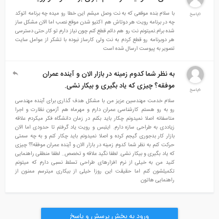
با سلام بنده موقعی که به نت وصل میشم این خطا رو میده چه برنامه اتوکد
0پاسخ
چه در برنامه رویت هر دوتاش هم اکتیو شدن موقع نصب اما الان مشکل ساز
شده برام.نمیتونم نت رو هم دائم قطع کنم چون نیاز دارم تو کار.حتی دسترسی
هر دوبرنامه رو قطع کردم به نت ولی کارساز نبوده با تشکر از عوامل سایت
تصویر به پیوست ارسال شده است
به نظر شما کدوم زمینه در بازار الان و آینده عمران
موفقه؟ چیزی که یاد بگیری و بیکار نشی.
6پاسخ
سلام خدمت مهندسین عزیز من با مشکل هدف گذاری برای آینده مهندسی
رو به رو هستم کارشناسی عمران دارم و مهرماه هم آزمون نظارت و اجرا
متاسفانه اصلا نمیدونم چکار باید بکنم در زمان دانشگاه فکر میکردم علاقه
زیاددی به طراحی سازه دارم. ایتبس و رویت یاد گرفتم تا حدودی اما الان
بازار کار بدجوری گیجم کرده و اصلا نمیدونم باید چکار کنم و به چه سمتی
حرکت کنم به نظر شما کدوم زمینه در بازار الان و آینده عمران موفقه؟؟ چیزی
که یاد بگیری و بیکار نشی. لطفا نگید علاقه و تخصص.. لطفا منطقی راهنمایی
کنید من به خیلی از نرم افزارهای طراحی تسلط نسبی دارم که میتونم
تکمیلشون کنم اما حقیقت این روزا خیلی از بیکاری میترسم ممنون از
راهنمایی هاتون
ورود به بخش پرسش و پاسخ