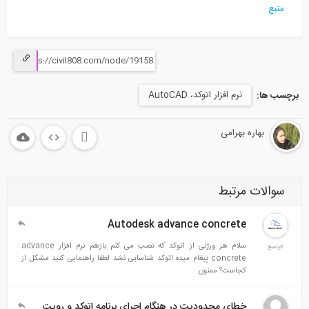
منبع
نرم افزار اتوکد، AutoCAD
برچسب ها:
بهاره بهرامی
سوالات مرتبط
Autodesk advance concrete
سلام هر ورژنی از اتوکد که نصب می کنم بازهم نرم افزار advance
2پاسخ
concrete پیغام میده اتوکد شناسایی نشد لطفا راهنمایی کنید مشکل از
کجاست؟ ممنون
خطای محدودیت در هنگام اجرای برنامه اتوکد و رویت