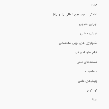
BIM
انبساط حجمی- ظاهری ماسه چیست؟ چرا و...
آمادگی آزمون بین المللی FE و PE
36:14
اجرایی خارجی
تعریف تکیه گاه های غیر خطی دارای المان...
اجرایی داخلی
تکنولوژی های نوین ساختمانی
6:44
فیلم های آموزشی
آموزش تسلیح خاک- پارت چهارم
مستندهای علمی
47:31
مصاحبه ها
وبینارهای علمی
آنالیز کمتر از یک دقیقه ای تیر در نرم...
گوناگون
1:49
Fun
نحوه تزریق گروت در ترک افقی کف