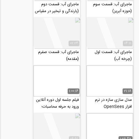
ماجرای آب: قسمت سوم
ماجرای آب: قسمت دوم
(حوزه آبریز)
(بارندگی و تبخیر در مقیاس
جهانی)
02:24
04:11
ماجرای آب: قسمت اول
ماجرای آب: قسمت صفرم
(چرخه آب)
(مقدمه)
1:00:16
21:18
مدل سازی سازه در نرم
فیلم جلسه اول دوره آنلاین
افزار OpenSees
ورود به حرفه محاسبات؛
طراحی سازه های بتنی
06:51
1:28:47