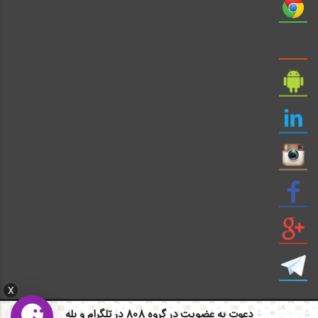
X
دعوت به عضویت در گروه 808 در تلگرام و بله