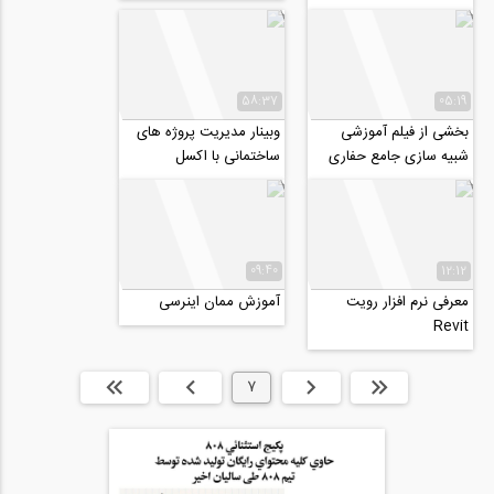
موضوع: "کاربرد واقعیت...
58:37
05:19
بخشی از فیلم آموزشی
وبینار مدیریت پروژه‌ های
شبیه سازی جامع حفاری
ساختمانی با اکسل
مکانیزه سپری تونل با
TBM در نرم افزار...
09:40
12:12
معرفی نرم افزار رویت
آموزش ممان اینرسی
Revit
ابتدا
قبلی
7
بعدی
انتها »