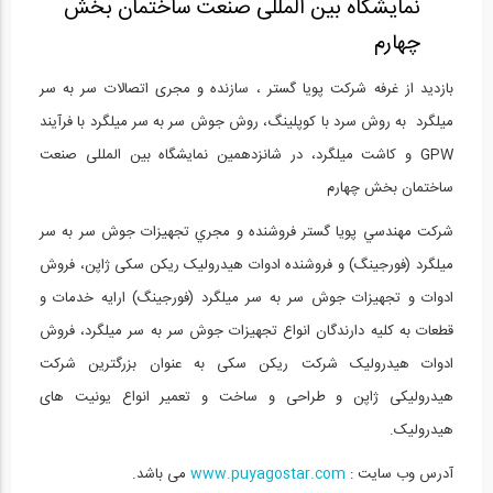
نمایشگاه بین المللی صنعت ساختمان بخش
بازدید از غرفه شرکت پویا گستر ، سازنده...
15
چهارم
12:43
بازدید از غرفه شرکت پویا گستر ، سازنده و مجری اتصالات سر به سر
میلگرد به روش سرد با کوپلینگ، روش جوش سر به سر میلگرد با فرآیند
بازدید از غرفه شرکت آسان سازان بتن میهن...
16
GPW و کاشت میلگرد، در شانزدهمین نمایشگاه بین المللی صنعت
ساختمان بخش چهارم
06:49
شرکت مهندسي پويا گستر فروشنده و مجري تجهيزات جوش سر به سر
بازدید از غرفه شرکت آسان سازان بتن میهن...
17
ميلگرد (فورجینگ) و فروشنده ادوات هیدرولیک ریکن سکی ژاپن، فروش
ادوات و تجهيزات جوش سر به سر ميلگرد (فورجینگ) ارايه خدمات و
11:01
قطعات به کليه دارندگان انواع تجهيزات جوش سر به سر ميلگرد، فروش
بازدید از غرفه شرکت سقف سبک مرکب LCP،...
18
ادوات هیدرولیک شرکت ریکن سکی به عنوان بزرگترین شرکت
هیدرولیکی ژاپن و طراحی و ساخت و تعمیر انواع یونیت های
04:53
هیدرولیک.
بازدید از غرفه شرکت سقف سبک مرکب LCP،...
19
آدرس وب سایت :
www.puyagostar.com
می باشد.