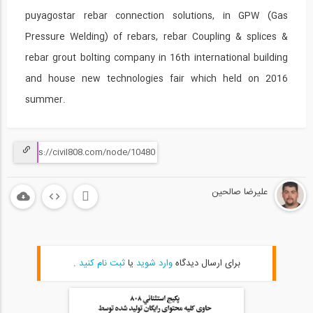
puyagostar rebar connection solutions, in GPW (Gas
12:43
Pressure Welding) of rebars, rebar Coupling & splices &
بازدید از غرفه شرکت کیلو پیکو، شرکت...
20
rebar grout bolting company in 16th international building
and house new technologies fair which held on 2016
12:11
summer.
بازدید از غرفه شرکت خانه های پیش ساخته...
21
12:30
بازدید از غرفه شرکت استرونگ هلد ایران (...
22
علیرضا صالحین
12:43
بازدید از غرفه شرکت استرونگ هلد ایران (...
23
برای ارسال دیدگاه
وارد شوید
یا
ثبت نام کنید
.
02:00