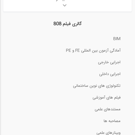
3:38
بازدید از غرفه شرکت استاک پیشرو سازه،...
گالری فیلم 808
12:44
BIM
بازدید از غرفه شرکت بتن برش تهران در...
آمادگی آزمون بین المللی FE و PE
2:29
اجرایی خارجی
بازدید از غرفه شرکت پویا گستر ، سازنده...
اجرایی داخلی
تکنولوژی های نوین ساختمانی
6:41
فیلم های آموزشی
بازدید از غرفه شرکت سقف سبک مرکب LCP،...
مستندهای علمی
4:53
مصاحبه ها
وبینارهای علمی
بازدید از غرفه شرکت استرونگ هلد ایران (...