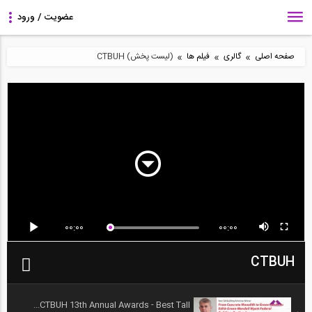
»
»
»
صفحه اصلی
گالری
فیلم ها
(لیست پخش) CTBUH
00:00
00:00
CTBUH
CTBUH 13th Annual Awards - Best Tall...