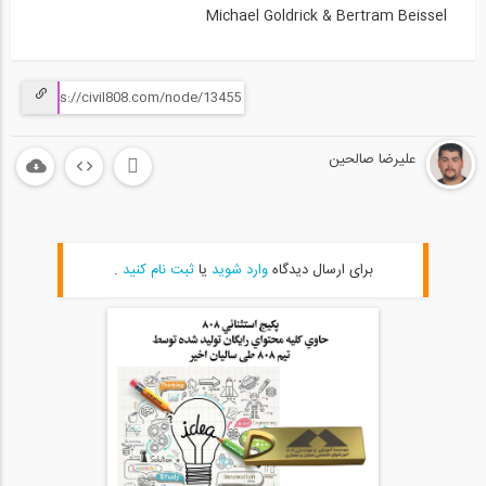
Michael Goldrick & Bertram Beissel
CTBUH 2014 Shanghai Conference...
15
27:04
CTBUH 2015 New York Conference...
16
علیرضا صالحین
18:35
CTBUH 13th Annual Awards Best Tall...
17
برای ارسال دیدگاه
وارد شوید
یا
ثبت نام کنید
.
19:03
CTBUH 14th Annual Awards Hiroo Mori...
18
18:31
CTBUH 14th Annual Awards Nicholas
19
E....