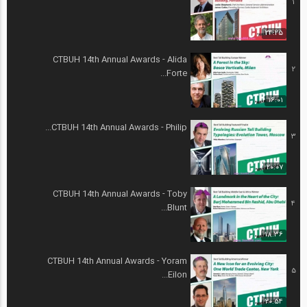
1
24:25
CTBUH 14th Annual Awards - Alida
2
Forte...
16:01
CTBUH 14th Annual Awards - Philip...
3
20:07
CTBUH 14th Annual Awards - Toby
4
Blunt...
18:36
CTBUH 14th Annual Awards - Yoram
5
Eilon...
20:54