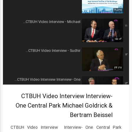
20:27
CTBUH Video Interview - Michael...
11
15:02
CTBUH Video Interview - Sudhir...
12
24:27
CTBUH Video Interview Interview- One...
13
CTBUH Video Interview Interview-
18:02
One Central Park Michael Goldrick &
CTBUH 2014 Shanghai Conference
14
Bertram Beissel
Design...
16:35
CTBUH Video Interview Interview- One Central Park