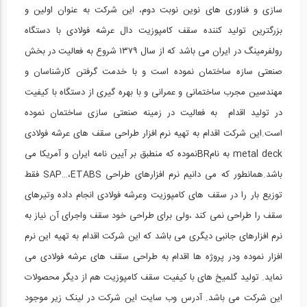
سازی و فناوری های نوین نوبت دوم، این شرکت به عنوان اولین و
شرکت بی ستون سازان ایریک، بازدید از...
15
بزرگترین تولید کننده سقف کامپوزیت دال عرشه فولادی با دستگاه
رولفرمینگ در ایران می باشد که از سال ۱۳۷۹ شروع به فعالیت در بخش
1:00:00
صنعتی سازه ساختمان نموده است و با خدمت گرفتن کارشناسان و
شرکت آلتایر کلایمر، بازدید از نمایشگاه...
16
مهندسین مجرب ساختمانی و عمرانی و با بهره گیری از دستگاه با کیفیت
در تولید اقدام به فعالیت در زمینه صنعتی سازی ساختمان نموده
1:00:00
است.این شرکت اقدام به تهیه نرم افزار طراحی سقف های عرشه فولادی
شرکت سبک سازه بایر ایرانیان، بازدید از...
metal deck به نامBRنموده که منطبق بر آیین نامه ایران و آمریکا می
17
باشد.همانطور که می دانیم نرم افزارهای طراحی SAP…،ETABS فقط
1:00:00
توزیع بار را در سقف های کامپوزیت وعرشه فولادی انجام داده وتیرهای
شرکت همایش رای افزا ، بازدید از...
سقف را طراحی نمی کند ،ولی برای طراحی خود سقف واجرای آن نیاز به
18
نرم افزارهای جانبی دیگری می باشد که این شرکت اقدام به تهیه این نرم
1:00:00
افزار نموده ودر پروژه ها اقدام به طراحی سقف های عرشه فولادی می
نماید. تولید گلمیخ های با کیفیت سقف کامپوزیت هم از دیگر محصولات
شرکت هبلکس آستان قدس رضوی ، بازدید از...
19
این شرکت می باشد. آدرس وب سایت این شرکت در لینک زیر موجود