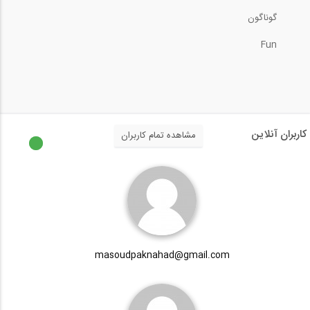
گوناگون
0:41
Fun
بازدید از غرفه شرکت هوشمند سازه ،...
13:54
صحبت دكتر آنتونيو از مديران شركت...
کاربران آنلاین
مشاهده تمام کاربران
13:19
بازدید از غرفه شرکت پویا گستر ، سازنده...
12:38
masoudpaknahad@gmail.com
ورودآيين نامه ايران به آخرين ورژن نرم...
1:08