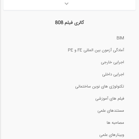
نقشه های اجرایی يكي از پروژه های مربوط...
گالری فیلم 808
0:15
BIM
بازدید از غرفه سوپر پانل (Super Panel)...
آمادگی آزمون بین المللی FE و PE
6:58
اجرایی خارجی
توضیحات اجرایی يكي از پروژه های مربوط...
اجرایی داخلی
تکنولوژی های نوین ساختمانی
5:19
فیلم های آموزشی
بازدید از غرفه شرکت هوشمند سازه ،...
مستندهای علمی
11:36
مصاحبه ها
وبینارهای علمی
تصاويري از نمونه هايي از پروژه هاي عملي...