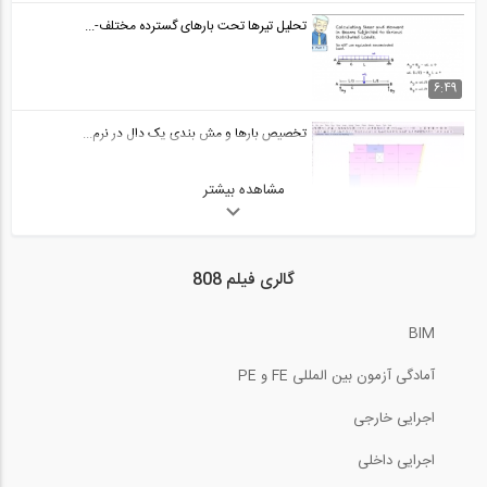
تحلیل تیرها تحت بارهای گسترده مختلف-...
6:49
تخصیص بارها و مش بندی یک دال در نرم...
مشاهده بیشتر
10:31
جزئیات آرماتور گذاری در تیر ها و ستون...
گالری فیلم 808
13:02
BIM
طراحی دال RCC در نرم افزار ETABS 2016-...
آمادگی آزمون بین المللی FE و PE
12:25
اجرایی خارجی
آنالیز طیف پاسخ در نرم افزار ETABS 2015
اجرایی داخلی