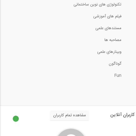
تکنولوژی های نوین ساختمانی
17:44
فیلم های آموزشی
نکاتی از سازه های فضاکار از زبان...
مستندهای علمی
4:07
مصاحبه ها
وبینارهای علمی
ارائه ای از دکتر محمود هریسچیان (هیئت...
گوناگون
40:44
Fun
تحلیل سازه، روش مقطع (ترجمه و دوبله...
4:42
پل بتنی با عرشه پیش تنیده و مجهز به...
کاربران آنلاین
مشاهده تمام کاربران
0:12