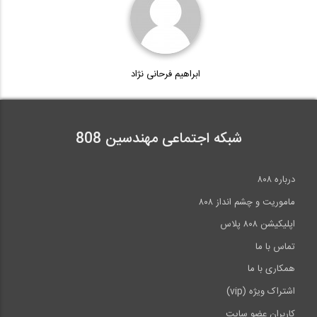
تنش فون میسز چیست؟ (ترجمه و دوبله...
6:47
ابراهیم فرحانی نژاد
آموزش تعریف مسلح کننده در نرم افزار...
19:04
شبکه اجتماعی مهندسین 808
کنترل معیارهای پذیرش مختلف در تحلیل...
درباره ۸۰۸
1:36
ماموریت و چشم انداز ۸۰۸
اپلیکیشن ۸۰۸ پلاس
تماس با ما
همکاری با ما
اشتراک ویژه (vip)
کاربران عضو سایت