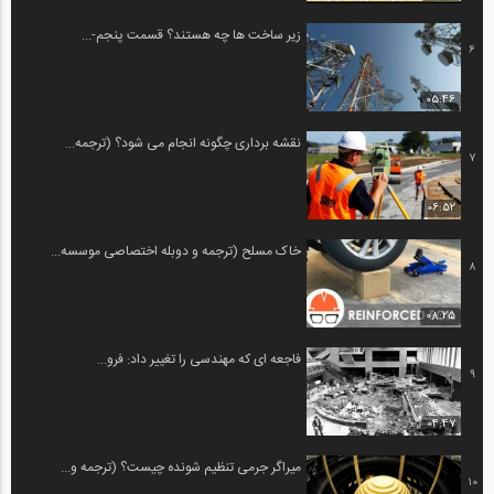
زیر ساخت ها چه هستند؟ قسمت پنجم-...
6
05:46
نقشه برداری چگونه انجام می شود؟ (ترجمه...
7
06:52
خاک مسلح (ترجمه و دوبله اختصاصی موسسه...
8
08:25
فاجعه ای که مهندسی را تغییر داد: فرو...
9
04:47
میراگر جرمی تنظیم شونده چیست؟ (ترجمه و...
10