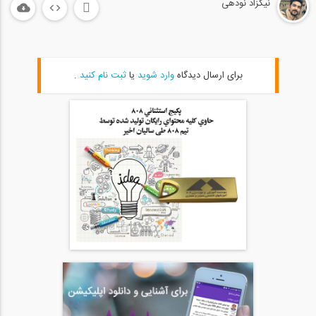
نیکزاد نودهی
07:22
بتن پیش تنیده چیست؟ (ترجمه و زیرنویس...
20
برای ارسال دیدگاه
وارد شوید
یا
ثبت نام کنید
.
07:50
خاک های منبسط شونده چگونه باعث تخریب...
21
07:35
عملکرد برج آب (ترجمه و زیرنویس اختصاصی...
22
10:00
محاسبه بار باد در طره ها (ترجمه و...
23
06:37