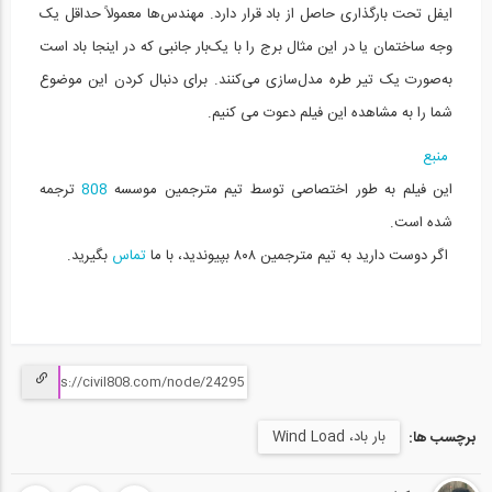
ایفل تحت بارگذاری حاصل از باد قرار دارد.
مهندس‌ها معمولاً حداقل یک
طراحی بالابر فضایی (ترجمه و دوبله...
15
وجه ساختمان یا در این مثال برج را با یک‌بار جانبی که در اینجا باد است
به‌صورت یک تیر طره مدل‌سازی می‌کنند.
برای دنبال کردن این موضوع
09:41
شما را به مشاهده این فیلم دعوت می کنیم.
شبیه سازی رفتار هیدرولیکی رودخانه (...
16
منبع
این فیلم به طور اختصاصی توسط تیم مترجمین موسسه
808
ترجمه
08:14
شده است.
عملکرد بتن رومی (ترجمه و زیرنویس...
17
اگر دوست دارید به تیم مترجمین ۸۰۸ بپیوندید، با ما
تماس
بگیرید.
08:56
پرش هیدرولیکی چیست؟ (ترجمه و زیرنویس...
18
07:37
بار باد، Wind Load
برچسب ها:
ساخت و ساز زیر آب (ترجمه و زیرنویس...
19