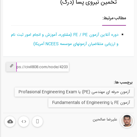
تخمین نیروی پسا (درگ)
آمادگی آزمون بین المللی FE و PE قسمت...
15
مطالب مرتبط:
58:10
دوره آنلاین آزمون FE / PE (مشاوره، آموزش و انجام امور ثبت نام
آمادگی آزمون بین المللی FE و PE قسمت...
16
و ارزیابی متقاضیان آزمونهای موسسه NCEES آمریکا)
1:03:04
آمادگی آزمون بین المللی FE و PE قسمت...
17
برچسب ها:
1:04:36
آزمون حرفه ای مهندسی (PE) یا Profasional Engineering Exam
آمادگی آزمون بین المللی FE و PE قسمت...
18
آزمون FE یا Fundamentals of Engineering
1:04:39
علیرضا صالحین
آمادگی آزمون بین المللی FE و PE قسمت...
19