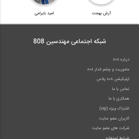
20:36
آمادگی آزمون بین المللی FE و PE بخش...
آرش بهجت
امید بایرامی
38
آمادگی آزمون بین المللی FE و PE سری...
10:13
9:06
شبکه اجتماعی مهندسین 808
آمادگی آزمون بین المللی FE و PE بخش...
39
آمادگی آزمون بین المللی FE و PE سری...
07:49
درباره ۸۰۸
6:36
ماموریت و چشم انداز ۸۰۸
آمادگی آزمون بین المللی FE و PE بخش...
40
اپلیکیشن ۸۰۸ پلاس
تماس با ما
08:19
همکاری با ما
>>
انتها »
اشتراک ویژه (vip)
کاربران عضو سایت
شرکت های عضو سایت
شرایط استفاده