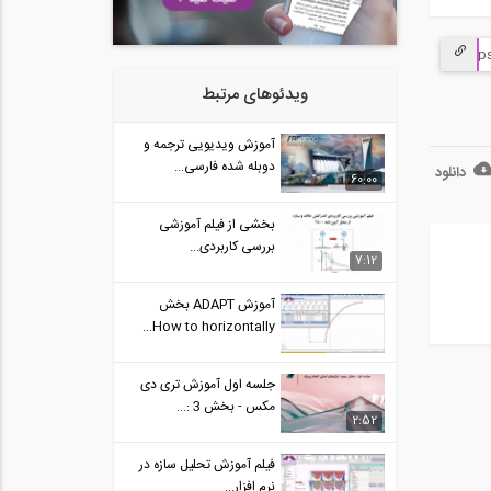
05:48
ویدئوهای مرتبط
آموزش ویدیویی ترجمه و
دوبله شده فارسی...
دانلود
60:00
بخشی از فیلم آموزشی
بررسی کاربردی...
7:12
آموزش ADAPT بخش
How to horizontally...
جلسه اول آموزش تری دی
مکس - بخش 3 :...
2:52
فیلم آموزش تحلیل سازه در
نرم افزار...