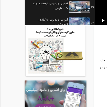
آموزش ویدیویی ترجمه و دوبله
31
شده فارسی...
1:00:00
آموزش ویدیویی بارگذاری
32
اتوماتیک باد...
18:42
آموزش ویدیویی ارتعاشات پایدار
33
sap2000_-...
17:35
اعمال اتوماتیک بار باد در
34
SAP2000 (...
19:12
طراحی سازه
 اولین بار در
آموزش تحلیل ارتعاش حالت پایدار
35
در نرم...
18:05
مدل سازی انعطاف پذیری در
36
اتصال ستون-...
12:58
تعیین مقدار آرماتور مورد نیاز
37
برای...