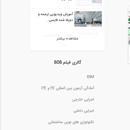
آموزش ویدیویی ترجمه و
دوبله شده فارسی...
60:00
بخشی از فیلم آموزشی
مشاهده بیشتر
آنلاین نکته و حل...
5:59
آموزش ADAPT بخش
گالری فیلم 808
How to modify creep...
BIM
بخشی از کارگاه آموزشی دو
روزه آشنايي با...
آمادگی آزمون بین المللی FE و PE
بخشی از فیلم آموزش
اجرایی خارجی
مدلسازی اتصالات...
3:02
اجرایی داخلی
آموزش نرم افزار Strange
تکنولوژی های نوین ساختمانی
behaviour...
30:00