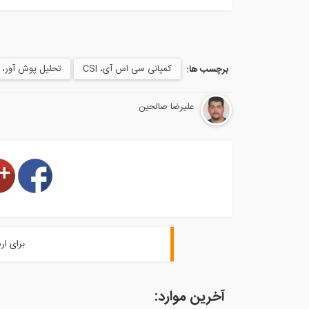
کمپانی سی اس آی، CSI
تحلیل پوش آور، Pushover analysis
برچسب ها:
علیرضا صالحین
برای ار
آخرین موارد: