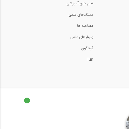
فیلم های آموزشی
آموزش ویدیویی ترجمه و
مستندهای علمی
دوبله شده فارسی...
60:00
مصاحبه ها
پروسه حل سولات آزمون
وبینارهای علمی
طراحی معماری- قسمت...
6:30
گوناگون
آموزش ADAPT بخش
Interpeting
Fun
Calculated...
آموزش مقدماتی کاربردی
نرم افزار Revit...
600:00