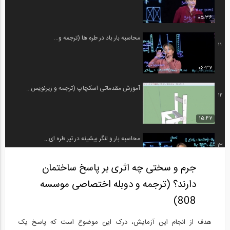
05:36
محاسبه بار باد در طره ها (ترجمه و...
11
06:37
آموزش مقدماتی اسکچاپ (ترجمه و زیرنویس...
12
15:47
محاسبه بار و لنگر بیشینه در تیر طره ای...
13
جرم و سختی چه اثری بر پاسخ ساختمان
06:53
دارند؟ (ترجمه و دوبله اختصاصی موسسه
محاسبه ظرفیت باربری یک ستون (ترجمه و...
14
808)
06:22
هدف از انجام این آزمایش، درک این موضوع است که پاسخ یک