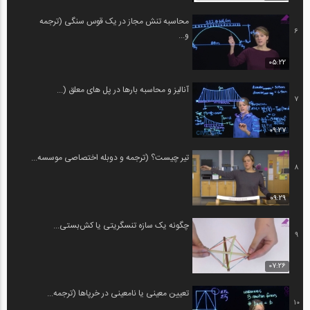
محاسبه تنش مجاز در یک قوس سنگی (ترجمه
6
و...
05:22
آنالیز و محاسبه بارها در پل های معلق (...
7
09:27
تیر چیست؟ (ترجمه و دوبله اختصاصی موسسه...
8
09:29
چگونه یک سازه تنسگریتی یا کش‌بستی...
9
07:26
تعیین معینی یا نامعینی در خرپاها (ترجمه...
10