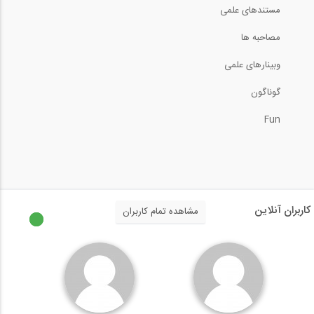
ران کردن آنالیز سازه در OpenSees
مستندهای علمی
مصاحبه ها
14:00
وبینارهای علمی
آموزش آیین نامه ۲۸۰۰- قسمت دوم (ویژه...
گوناگون
Fun
112:13
ماجرای آب: قسمت هفدهم (تعیین عمق...
8:40
کاربران آنلاین
مشاهده تمام کاربران
آموزش آیین نامه ۲۸۰۰- قسمت سوم، پارت ۲...
37:11
آموزش مبحث دوازدهم مقررات ملی ساختمان،...