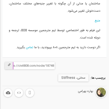
ساختمان یا مدلی از آن چگونه با تغییر جنبه‌های مختلف ساختمان،‌
محاسبه نیروهای کششی در یک کابل (ترجمه و...
15
دست‌خوش تغییر می‌شود.
03:52
منبع
تفاوت مهندسی و معماری در چیست؟ (ترجمه و...
این فیلم به طور اختصاصی توسط تیم مترجمین موسسه 808، ترجمه و
16
دوبله شده است.
06:26
اگر دوست دارید به تیم مترجمین ۸۰۸ بپیوندید، با ما
تماس
بگیرید.
آنالیز بارهای مختلف در سازه ها (ترجمه و...
17
07:50
تحلیل کشش و فشار در خرپا (ترجمه و...
سختی، Stiffness
برچسب ها:
18
15:40
بهاره بهرامی
تنش برشی و خمش در تیرها (ترجمه و...
19