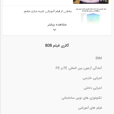
3:45
بخشی از فیلم آموزشی شبیه سازی جامع...
مشاهده بیشتر
5:19
بحران آب، تغییرات اقلیمی و جنگ داخلی...
گالری فیلم 808
5:58
BIM
فیلم آموزشی اندرکنش خاک و سازه، چالش...
آمادگی آزمون بین المللی FE و PE
503:00
اجرایی خارجی
فیلم جلسه اول دوره آنلاین ورود به حرفه...
اجرایی داخلی
تکنولوژی های نوین ساختمانی
85:41
فیلم های آموزشی