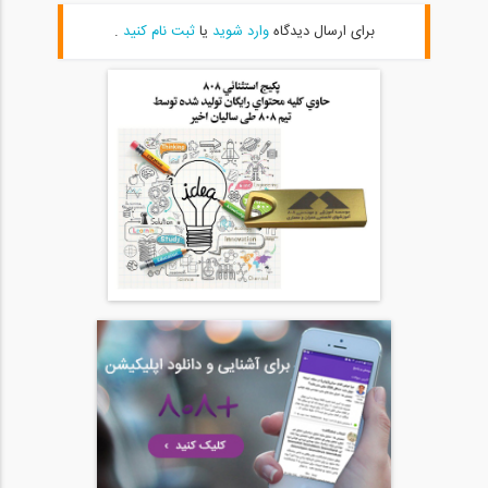
07:18
برای ارسال دیدگاه
وارد شوید
یا
ثبت نام کنید
.
تنش خمشی در تیرها - قسمت اول (ترجمه و...
20
03:45
بررسی اشکال فونیکولار در سازه ها (ترجمه...
21
07:16