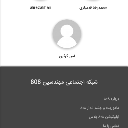
محمدرضا قدمیاری
alirezakhan
114:17
آموزش مبحث سوم مقررات ملی ساختمان،...
116:48
امیر گرگین
مراحل نصب میراگرهای اصطکاکی دورانی...
3:21
شبکه اجتماعی مهندسین 808
درباره ۸۰۸
ماموریت و چشم انداز ۸۰۸
اپلیکیشن ۸۰۸ پلاس
تماس با ما