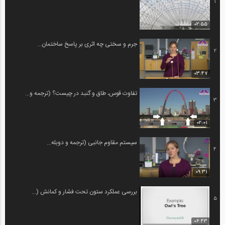
1
02:55
جرم و سختی چه اثری بر پاسخ ساختمان...
2
03:47
تفاوت قوس، طاق و گنبد در چیست؟ (ترجمه و...
3
02:01
سیستم مقاوم جانبی (ترجمه و دوبله...
4
09:31
بررسی عملکرد ستون تحت فشار و کمانش (...
5
06:43