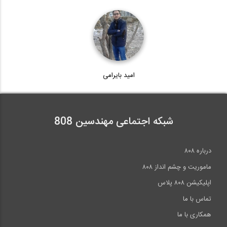
آمادگی آزمون بین المللی FE و PE بخش...
38
4:16
آمادگی آزمون بین المللی FE و PE قسمت...
10:13
آمادگی آزمون بین المللی FE و PE بخش...
39
امید بایرامی
34:24
07:49
آمادگی آزمون بین المللی FE و PE بخش...
شبکه اجتماعی مهندسین 808
40
08:19
درباره ۸۰۸
>>
انتها »
ماموریت و چشم انداز ۸۰۸
اپلیکیشن ۸۰۸ پلاس
تماس با ما
همکاری با ما